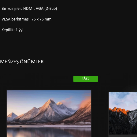
Birikdirijiler: HDMI, VGA (D-Sub)
VESA berkitmesi: 75 x 75 mm
Kepillik: 1 ýyl
MEŇZEŞ ÖNÜMLER
TÄZE