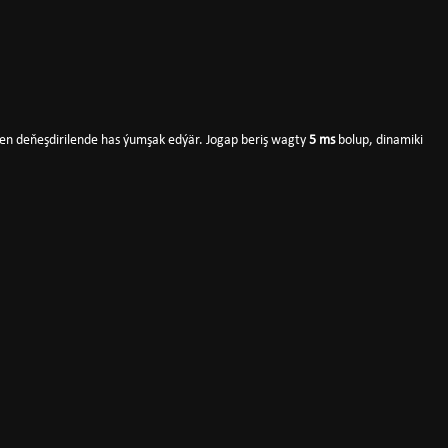
ilen deňeşdirilende has ýumşak edýär. Jogap beriş wagty
5 ms
bolup, dinamiki