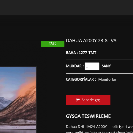
DAHUA A200Y 23.8" VA
TÄZE
BAHA :
1277
TMT
MUKDAR :
SANY
CATEGORIÝALAR :
Monitorlar
Sebede goş
GYSGA TESWIRLEME
Dahua DHI-LM24-A200Y — ofis işleri we m