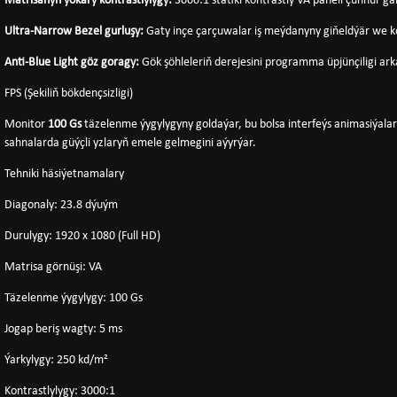
Matrisanyň ýokary kontrastlylygy:
3000:1 statiki kontrastly VA paneli çuňňur gar
Ultra-Narrow Bezel gurluşy:
Gaty inçe çarçuwalar iş meýdanyny giňeldýär we kö
Anti-Blue Light göz goragy:
Gök şöhleleriň derejesini programma üpjünçiligi ar
FPS (Şekiliň bökdençsizligi)
Monitor
100 Gs
täzelenme ýygylygyny goldaýar, bu bolsa interfeýs animasiýalar
sahnalarda güýçli yzlaryň emele gelmegini aýyrýar.
Tehniki häsiýetnamalary
Diagonaly: 23.8 dýuým
Durulygy: 1920 x 1080 (Full HD)
Matrisa görnüşi: VA
Täzelenme ýygylygy: 100 Gs
Jogap beriş wagty: 5 ms
Ýarkylygy: 250 kd/m²
Kontrastlylygy: 3000:1