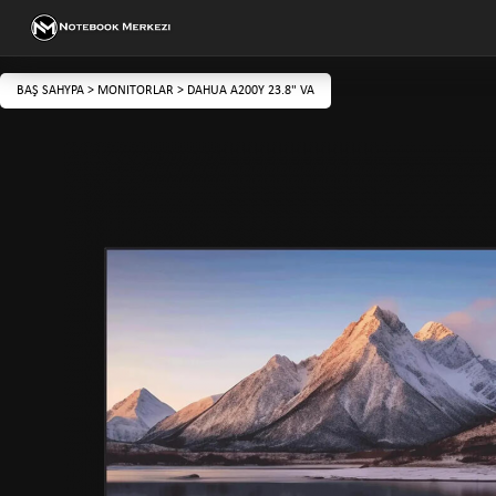
BAŞ SAHYPA
>
MONITORLAR
>
DAHUA A200Y 23.8" VA