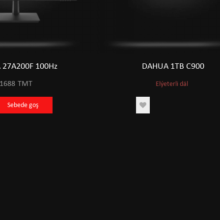
 27A200F 100Hz
DAHUA 1TB C900
1688
TMT
Elýeterli däl
Sebede goş