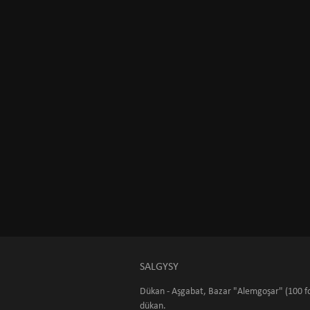
SALGYSY
Dükan - Aşgabat, Bazar "Alemgoşar" (100 fo
dükan.