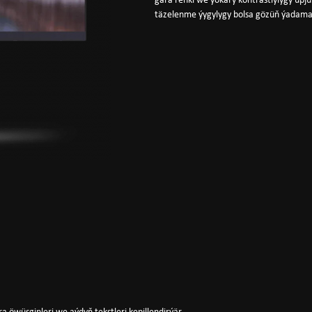
gara reňki we ýokary kontrastlylygy üpj
täzelenme ýygylygy bolsa gözüň ýadama