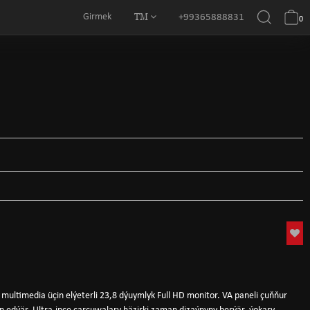
TM
Girmek
+99365888831
0
ultimedia üçin elýeterli 23,8 dýuymlyk Full HD monitor. VA paneli çuňňur