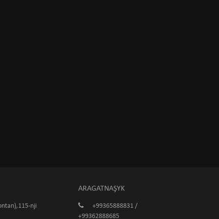
ARAGATNAŞYK
ntan),115-nji
+99365888831 /
+99362888685