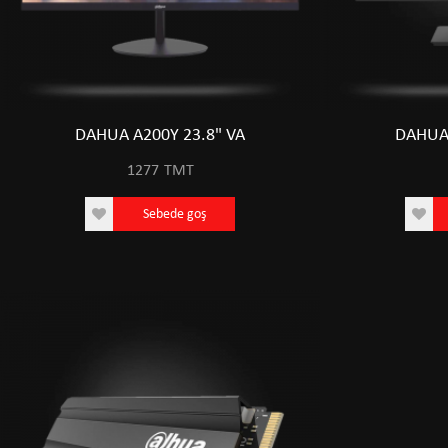
DAHUA A200Y 23.8" VA
DAHUA
1277
TMT
Sebede goş