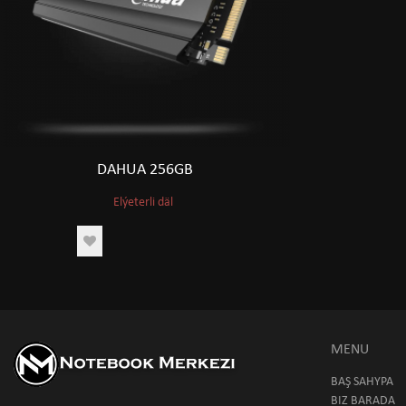
DAHUA 256GB
Elýeterli däl
MENU
BAŞ SAHYPA
BIZ BARADA