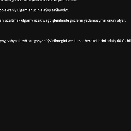
a öwüşginleri we aýdyň tekstleri kepillendirýär.
p ekranly ulgamlar üçin ajaýyp saýlawdyr.
kaly azaltmak ulgamy uzak wagt işlenilende gözleriň ýadamasynyň öňüni alýar.
yny, sahypalaryň sarsgysyz süýşürilmegini we kursor hereketlerini adaty 60 Gs b