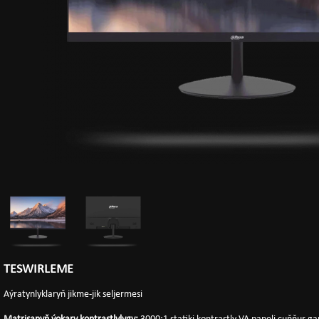
TESWIRLEME
Aýratynlyklaryň jikme-jik seljermesi