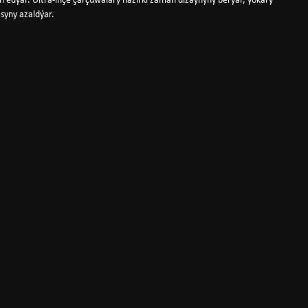
ün edýär. Ultra-inçe çarçuwalary häzirki zaman dizaýnyny berýär, ýokary
syny azaldýar.