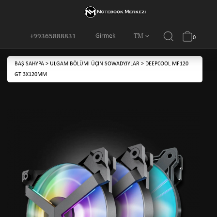
TM
Girmek
+99365888831
0
BAŞ SAHYPA
>
ULGAM BÖLÜMI ÜÇIN SOWADYJYLAR
>
DEEPCOOL MF120
GT 3X120MM