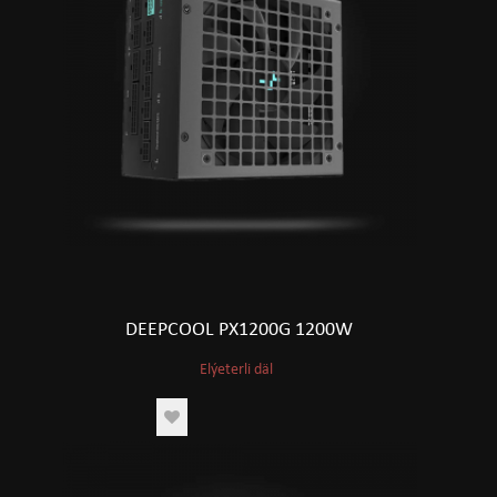
DEEPCOOL PX1200G 1200W
Elýeterli däl