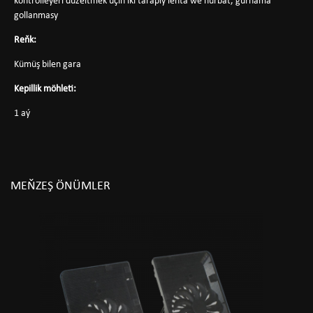
kontrolleýeri düzeltmek üçin iki taraply lenta we nurbat, gurnama
gollanmasy
Reňk:
Kümüş bilen gara
Kepillik möhleti:
1 aý
MEŇZEŞ ÖNÜMLER