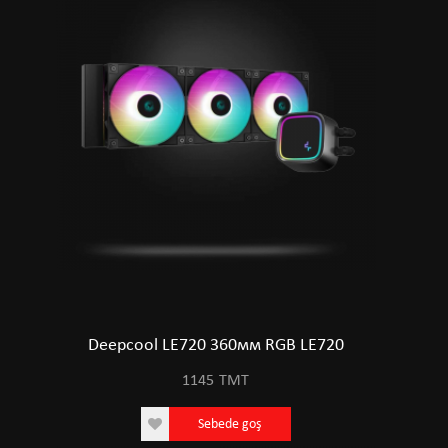
Deepcool LE720 360мм RGB LE720
1145
TMT
Sebede goş