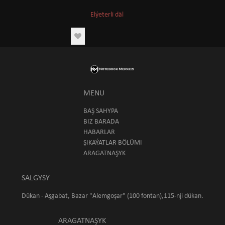
Elýeterli däl
MENU
BAŞ SAHYPA
BIZ BARADA
HABARLAR
ŞIKAÝATLAR BÖLÜMI
ARAGATNAŞYK
SALGYSY
Dükan - Aşgabat, Bazar "Alemgoşar" (100 fontan),115-nji dükan.
ARAGATNAŞYK