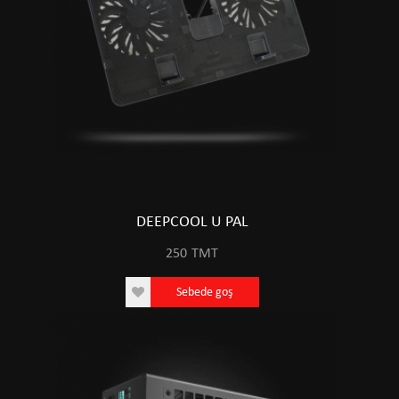
DEEPCOOL U PAL
250
TMT
Sebede goş