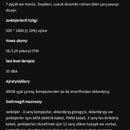
7 pyçak we monta. Deşikleri, suwuk dinamiki rulman bilen çarçuwasyz
dizaýn
Janköýerleriň tizligi:
500 ~ 1800 (± 10%) aýlaw
Howa akymy:
56.5 (iň ýokary) CFM
Sesi level derejesi:
35 dBA
Aýratynlyklary:
ARGB yşyk çyrasy, kompýuterden ýa-da smartfondan dolandyryş
Getirmegiň mazmuny:
Janköýer - 3 sany kompýuter, dolandyryş gözegçisi, dolandyryjy we
janköýerler üçin SATA elektrik kabeli, PWM kabeli, 3 sany fan birikdiriji
kabeli, janköýerleri düzeltmek üçin 12 sany silikon taýajyk we nurbat,