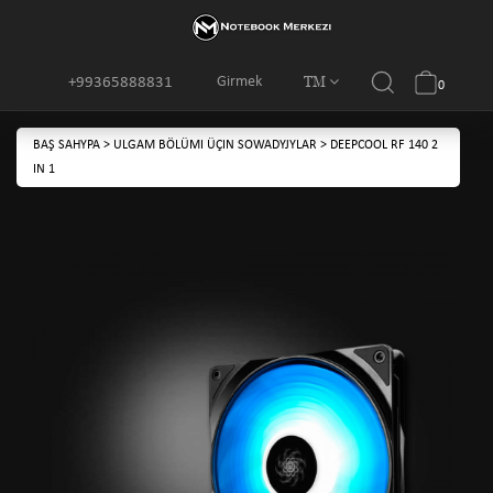
TM
Girmek
+99365888831
0
BAŞ SAHYPA
>
ULGAM BÖLÜMI ÜÇIN SOWADYJYLAR
>
DEEPCOOL RF 140 2
IN 1