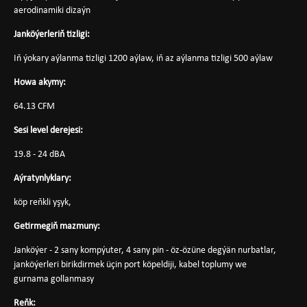
aerodinamiki dizaýn
Janköýerleriň tizligi:
Iň ýokary aýlanma tizligi 1200 aýlaw, iň az aýlanma tizligi 500 aýlaw
Howa akymy:
64.13 CFM
Sesi level derejesi:
19.8 - 24 dBA
Aýratynlyklary:
köp reňkli yşyk,
Getirmegiň mazmuny:
Janköýer - 2 sany kompýuter, 4 sany pin - öz-özüne degýän nurbatlar,
janköýerleri birikdirmek üçin port köpeldiji, kabel toplumy we
gurnama gollanmasy
Reňk: