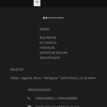
MENU
BAŞ SAHYPA
BIZ BARADA
HABARLAR
ŞIKAÝATLAR BÖLÜMI
ARAGATNAŞYK
SALGYSY
Dükan - Aşgabat, Bazar "Alemgoşar" (100 fontan),115-nji dükan.
ARAGATNAŞYK
+99365888831 / +99362888685