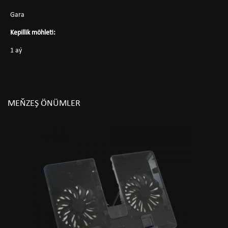
Gara
Kepillik möhleti:
1 aý
MEŇZEŞ ÖNÜMLER