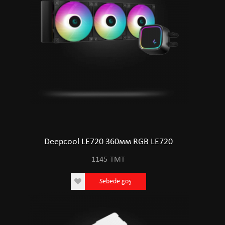
Deepcool LE720 360мм RGB LE720
1145
TMT
Sebede goş