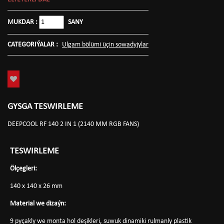
MUKDAR :
SANY
CATEGORIÝALAR :
Ulgam bölümi üçin sowadyjylar
GYSGA TESWIRLEME
DEEPCOOL RF 140 2 IN 1 (2140 MM RGB FANS)
TESWIRLEME
Ölçegleri:
140 x 140 x 26 mm
Material we dizaýn:
9 pyçakly we monta hol deşikleri, suwuk dinamiki rulmanly plastik