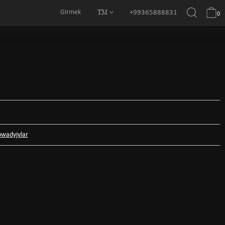
TM
Girmek
+99365888831
0
owadyjylar