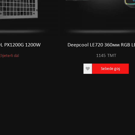
L PX1200G 1200W
Deepcool LE720 360мм RGB L
1145
TMT
Elýeterli däl
Sebede goş