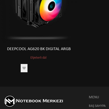
DEEPCOOL AG620 BK DIGITAL ARGB
Elýeterli däl
MENU
BAŞ SAHYPA