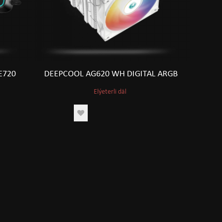
E720
DEEPCOOL AG620 WH DIGITAL ARGB
Elýeterli däl