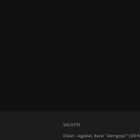
SALGYSY
Dükan - Aşgabat, Bazar "Alemgoşar" (100 fo