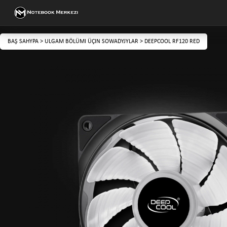
BAŞ SAHYPA
>
ULGAM BÖLÜMI ÜÇIN SOWADYJYLAR
>
DEEPCOOL RF120 RED