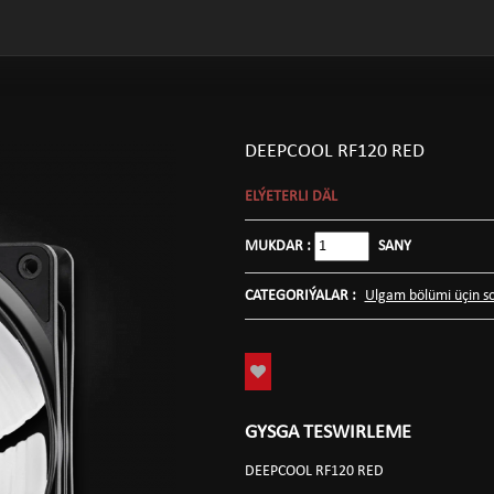
DEEPCOOL RF120 RED
ELÝETERLI DÄL
MUKDAR :
SANY
CATEGORIÝALAR :
Ulgam bölümi üçin s
GYSGA TESWIRLEME
DEEPCOOL RF120 RED