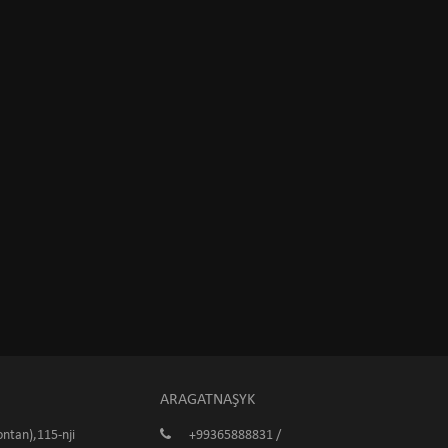
ARAGATNAŞYK
ntan),115-nji
+99365888831 /