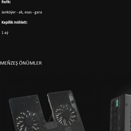
Reňk:
Janköýer - ak, esas - gara
Kepillik möhleti:
1 aý
MEŇZEŞ ÖNÜMLER