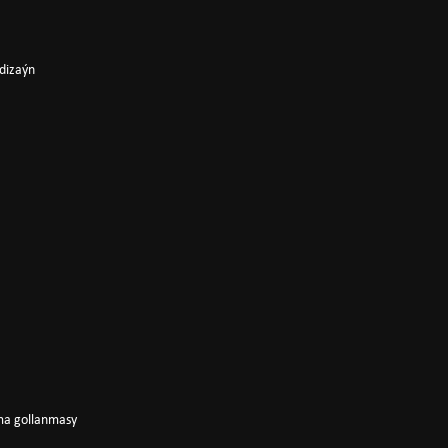
 dizaýn
ama gollanmasy