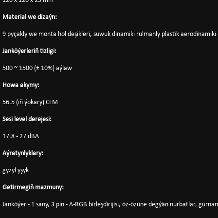
120 x 120 x 25 mm
Material we dizaýn:
9 pyçakly we monta hol deşikleri, suwuk dinamiki rulmanly plastik aerodinamiki
Janköýerleriň tizligi:
500 ~ 1500 (± 10%) aýlaw
Howa akymy:
56.5 (iň ýokary) CFM
Sesi level derejesi:
17.8 - 27 dBA
Aýratynlyklary:
gyzyl yşyk
Getirmegiň mazmuny:
Janköýer - 1 sany, 3 pin - A-RGB birleşdirijisi, öz-özüne degýän nurbatlar, gurn