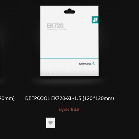
120mm)
DEEPCOOL EK720-XL-1.5 (120*120mm)
Elýeterli däl