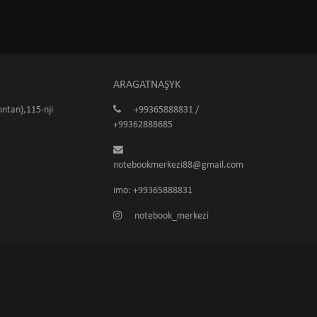
ARAGATNAŞYK
ntan),115-nji
+99365888831 /
+99362888685
notebookmerkezi88@gmail.com
imo: +99365888831
notebook_merkezi