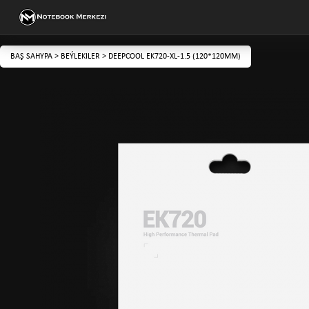
BAŞ SAHYPA
>
BEÝLEKILER
>
DEEPCOOL EK720-XL-1.5 (120*120MM)