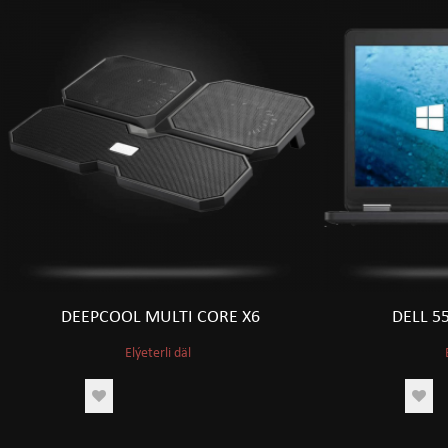
DEEPCOOL MULTI CORE X6
DELL 55
Elýeterli däl