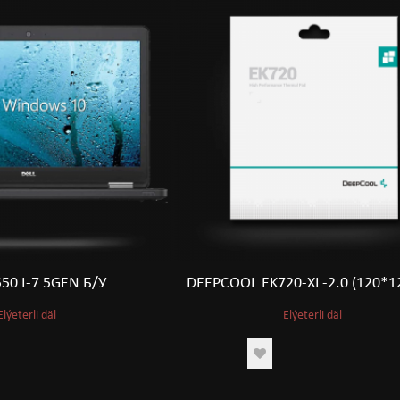
50 I-7 5GEN Б/У
DEEPCOOL EK720-XL-2.0 (120*
Elýeterli däl
Elýeterli däl