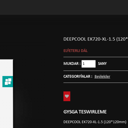
DEEPCOOL EK720-XL-1.5 (12
ELÝETERLI DÄL
MUKDAR :
SANY
CATEGORIÝALAR :
Beýlekiler
GYSGA TESWIRLEME
DEEPCOOL EK720-XL-1.5 (120*120mm)