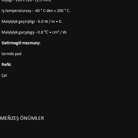
Ölçegi - 120 x 120 - (1,5 mm)
Iş temperaturasy - -40 ° C-den + 200 ° C.
Malylylyk geçirijiligi - 6.0 W / m • K.
Malylylyk garşylygy - 0.8 ℃ • cm² / W.
Getirmegiň mazmuny:
termiki pad
Reňk:
Çal
MEŇZEŞ ÖNÜMLER