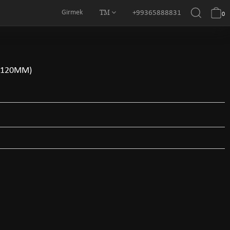
TM
Girmek
+99365888831
0
0*120MM)