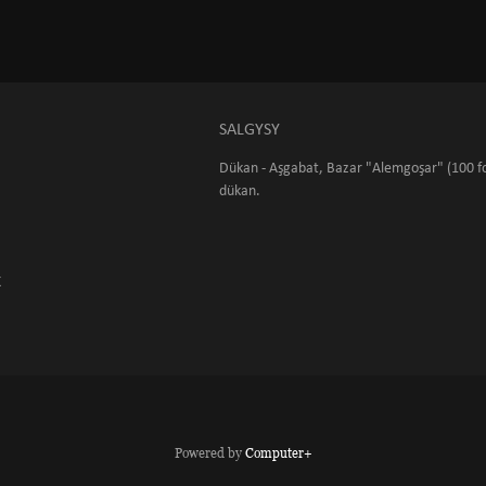
SALGYSY
Dükan - Aşgabat, Bazar "Alemgoşar" (100 fo
dükan.
K
Powered by
Computer+