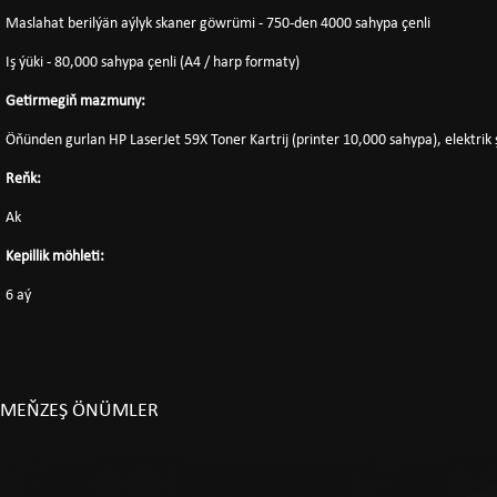
Maslahat berilýän aýlyk skaner göwrümi - 750-den 4000 sahypa çenli
Iş ýüki - 80,000 sahypa çenli (A4 / harp formaty)
Getirmegiň mazmuny:
Öňünden gurlan HP LaserJet 59X Toner Kartrij (printer 10,000 sahypa), elektrik 
Reňk:
Ak
Kepillik möhleti:
6 aý
MEŇZEŞ ÖNÜMLER