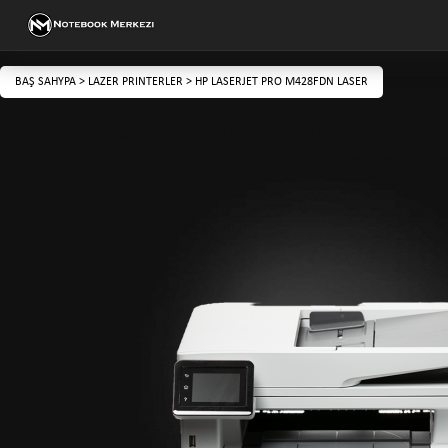
BAŞ SAHYPA
>
LAZER PRINTERLER
>
HP LASERJET PRO M428FDN LASER