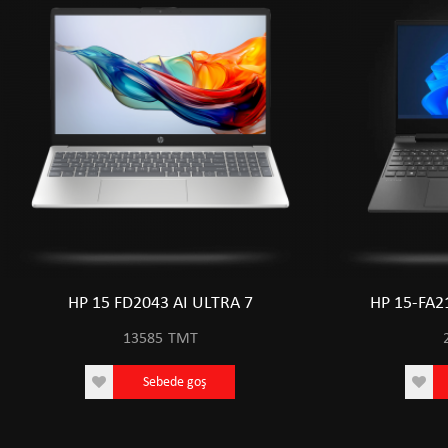
HP 15 FD2043 AI ULTRA 7
HP 15-FA2
13585
TMT
Sebede goş