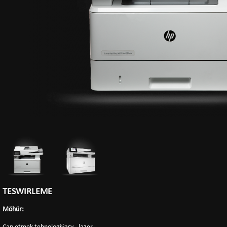
TESWIRLEME
Möhür: