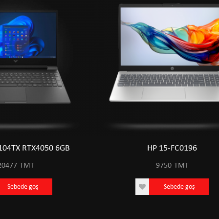
104TX RTX4050 6GB
HP 15-FC0196
20477
TMT
9750
TMT
Sebede goş
Sebede goş