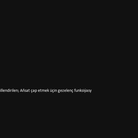
llendirilen; Aňsat çap etmek üçin gezelenç funksiýasy