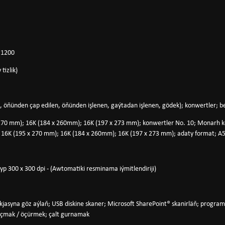
x 1200
tizlik)
, öňünden çap edilen, öňünden işlenen, gaýtadan işlenen, gödek); konwertler; bel
5 x 270 mm); 16K (184 x 260mm); 16K (197 x 273 mm); konwertler No. 10; Monarh 
m); 16K (195 x 270 mm); 16K (184 x 260mm); 16K (197 x 273 mm); adaty format; A5-
yp 300 x 300 dpi - (Awtomatiki resminama iýmitlendiriji)
ukjasyna göz aýlaň; USB diskine skaner; Microsoft SharePoint® skanirläň; progra
 açmak / öçürmek; çalt gurnamak