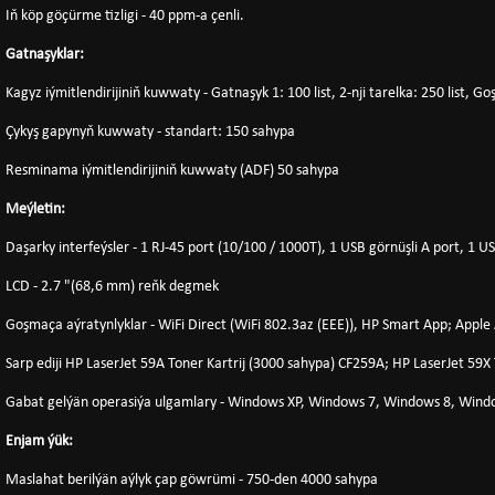
Iň köp göçürme tizligi - 40 ppm-a çenli.
Gatnaşyklar:
Kagyz iýmitlendirijiniň kuwwaty - Gatnaşyk 1: 100 list, 2-nji tarelka: 250 list, 
Çykyş gapynyň kuwwaty - standart: 150 sahypa
Resminama iýmitlendirijiniň kuwwaty (ADF) 50 sahypa
Meýletin:
Daşarky interfeýsler - 1 RJ-45 port (10/100 / 1000T), 1 USB görnüşli A port, 1 U
LCD - 2.7 "(68,6 mm) reňk degmek
Goşmaça aýratynlyklar - WiFi Direct (WiFi 802.3az (EEE)), HP Smart App; Apple
Sarp ediji HP LaserJet 59A Toner Kartrij (3000 sahypa) CF259A; HP LaserJet 59X
Gabat gelýän operasiýa ulgamlary - Windows XP, Windows 7, Windows 8, Windo
Enjam ýük:
Maslahat berilýän aýlyk çap göwrümi - 750-den 4000 sahypa