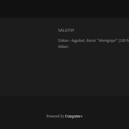
SALGYSY
Dükan - Aşgabat, Bazar "Alemgoşar" (100 fo
dükan.
K
Powered by
Computer+