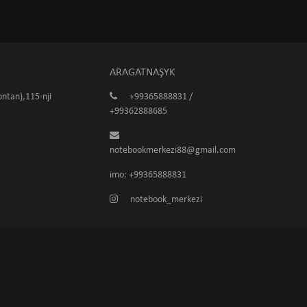
ARAGATNAŞYK
ntan),115-nji
+99365888831 /
+99362888685
notebookmerkezi88@gmail.com
imo: +99365888831
notebook_merkezi