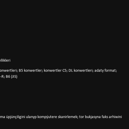
likleri
konwertleri; B5 konwertler; konwertler C5; DL konwertleri; adaty format;
R; B6 (JIS)
mma üpjünçiligini ulanyp kompýutere skanirlemek; tor bukjasyna faks arhiwini