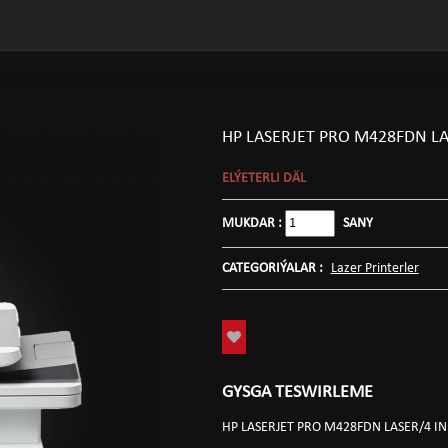
HP LASERJET PRO M428FDN L
ELÝETERLI DÄL
MUKDAR :
SANY
CATEGORIÝALAR :
Lazer Printerler
GYSGA TESWIRLEME
HP LASERJET PRO M428FDN LASER/4 I