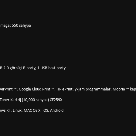
Goşmaça: 550 sahypa
SB 2.0 görnüşi B porty, 1 USB host porty
 AirPrint ™; Google Cloud Print ™; HP ePrint; ykjam programmalar; Mopria ™ kepi
 Toner Kartrij (10,000 sahypa) CF259X
ws RT, Linux, MAC OS X, iOS, Android