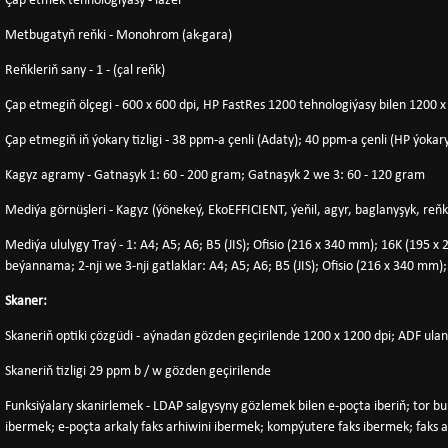
Çap etmek tehnologiýasy - lazer
Metbugatyň reňki - Monohrom (ak-gara)
Reňkleriň sany - 1 - (çal reňk)
Çap etmegiň ölçegi - 600 x 600 dpi, HP FastRes 1200 tehnologiýasy bilen 1200 
Çap etmegiň iň ýokary tizligi - 38 ppm-a çenli (Adaty); 40 ppm-a çenli (HP ýokary 
Kagyz agramy - Gatnaşyk 1: 60 - 200 gram; Gatnaşyk 2 we 3: 60 - 120 gram
Mediýa görnüşleri - Kagyz (ýönekeý, EkoEFFICIENT, ýeňil, agyr, baglanyşyk, reňk
Mediýa ululygy Traý - 1: A4; A5; A6; B5 (JIS); Ofisio (216 x 340 mm); 16K (19
beýannama; 2-nji we 3-nji gatlaklar: A4; A5; A6; B5 (JIS); Ofisio (216 x 340 m
Skaner:
Skaneriň optiki çözgüdi - aýnadan gözden geçirilende 1200 x 1200 dpi; ADF ulan
Skaneriň tizligi 29 ppm b / w gözden geçirilende
Funksiýalary skanirlemek - LDAP salgysyny gözlemek bilen e-poçta iberiň; tor b
ibermek; e-poçta arkaly faks arhiwini ibermek; kompýutere faks ibermek; faks