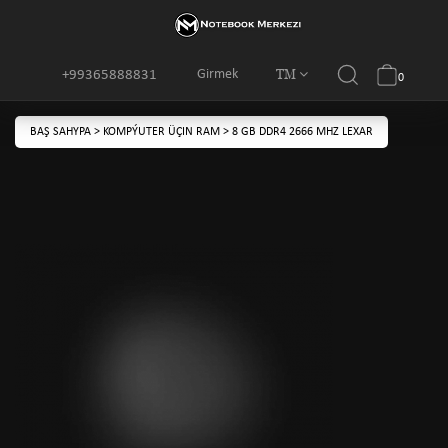
TM
Girmek
+99365888831
0
BAŞ SAHYPA
>
KOMPÝUTER ÜÇIN RAM
>
8 GB DDR4 2666 MHZ LEXAR