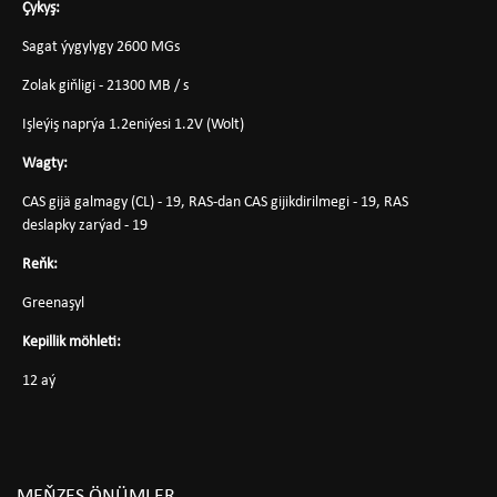
Çykyş:
Sagat ýygylygy 2600 MGs
Zolak giňligi - 21300 MB / s
Işleýiş naprýa 1.2eniýesi 1.2V (Wolt)
Wagty:
CAS gijä galmagy (CL) - 19, RAS-dan CAS gijikdirilmegi - 19, RAS
deslapky zarýad - 19
Reňk:
Greenaşyl
Kepillik möhleti:
12 aý
MEŇZEŞ ÖNÜMLER