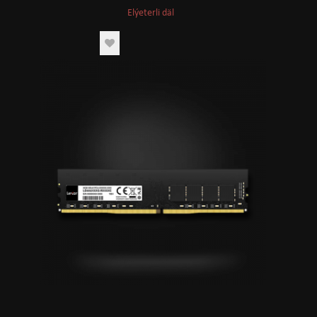
Elýeterli däl