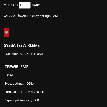
MUKDAR :
SANY
CATEGORIÝALAR :
Kompýuter üçin RAM
GYSGA TESWIRLEME
8 GB DDR4 2666 MHZ LEXAR
TESWIRLEME
Esasy:
Typeat görnüşi - DDR4
Form faktory - DIMM 288 pin
Capacityat kuwwaty 8 GB