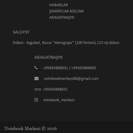
HABARLAR
ŞIKAÝATLAR BÖLÜMI
ARAGATNAŞYK
SALGYSY
Dükan - Aşgabat, Bazar "Alemgoşar" (100 fontan),115-nji dükan.
ARAGATNAŞYK
+99365888831 / +99362888685
notebookmerkezi88@gmail.com
imo: +99365888831
notebook_merkezi
Notebook Merkezi © 2026