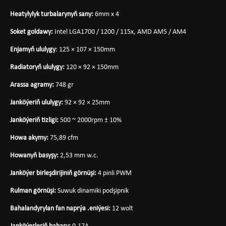
Heatylylyk turbalarynyň sany:
6mm x 4
Soket goldawy:
Intel LGA1700 / 1200 / 115x, AMD AM5 / AM4
Enjamyň ululygy
: 125 × 107 × 150mm
Radiatoryň ululygy:
120 × 92 × 150mm
Arassa agramy:
748 gr
Janköýeriň ululygy:
92 × 92 × 25mm
Janköýeriň tizligi:
500 ~ 2000rpm ± 10%
Howa akymy:
75,89 cfm
Howanyň basyşy:
2,53 mm w.c.
Janköýer birleşdirijiniň görnüşi:
4 pinli PWM
Rulman görnüşi:
Suwuk dinamiki podşipnik
Bahalandyrylan fan naprýa .eniýesi:
12 wolt