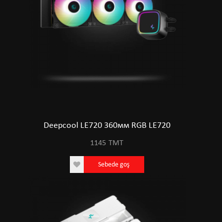
Deepcool LE720 360мм RGB LE720
1145
TMT
Sebede goş