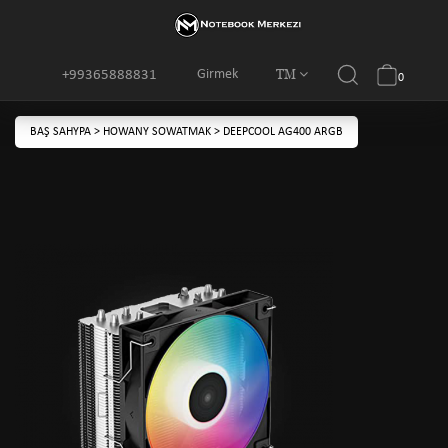
TM
Girmek
+99365888831
0
BAŞ SAHYPA
>
HOWANY SOWATMAK
>
DEEPCOOL AG400 ARGB