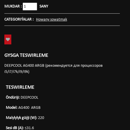
MUKDAR :
SANY
CATEGORIÝALAR :
Howany sowatmak
GYSGA TESWIRLEME
DEEPCOOL AG400 ARGB (рекомендуется для процессоров
i5/i7/i7k/i9/i9k)
TESWIRLEME
Öndüriji:
DEEPCOOL
Model:
AG400 ARGB
Malylylyk güýji (W):
220
Sesi dB (A):
≤31.6