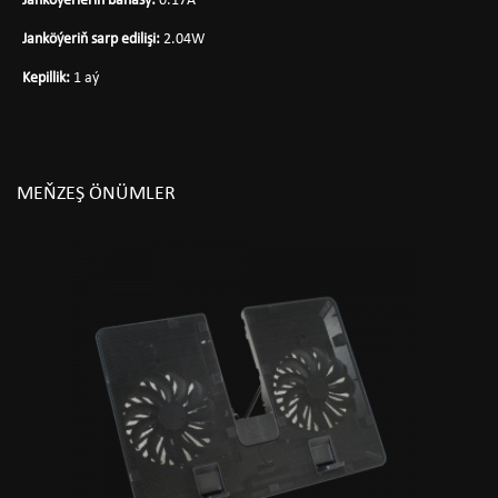
Janköýerleriň bahasy:
0.17A
Janköýeriň sarp edilişi:
2.04W
Kepillik:
1 aý
MEŇZEŞ ÖNÜMLER