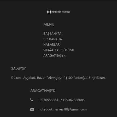
MENU
BAŞ SAHYPA
BIZ BARADA
HABARLAR
ŞIKAÝATLAR BÖLÜMI
ARAGATNAŞYK
SALGYSY
Dükan - Aşgabat, Bazar "Alemgoşar" (100 fontan),115-nji dükan.
ARAGATNAŞYK
+99365888831 / +99362888685
notebookmerkezi88@gmail.com