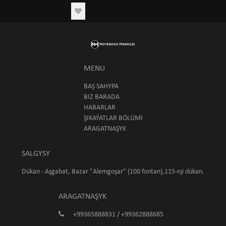
MENU
BAŞ SAHYPA
BIZ BARADA
HABARLAR
ŞIKAÝATLAR BÖLÜMI
ARAGATNAŞYK
SALGYSY
Dükan - Aşgabat, Bazar "Alemgoşar" (100 fontan),115-nji dükan.
ARAGATNAŞYK
+99365888831 / +99362888685