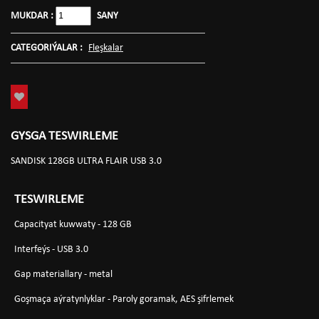
MUKDAR :
SANY
CATEGORIÝALAR :
Fleşkalar
GYSGA TESWIRLEME
SANDISK 128GB ULTRA FLAIR USB 3.0
TESWIRLEME
Capacityat kuwwaty - 128 GB
Interfeýs - USB 3.0
Gap materiallary - metal
Goşmaça aýratynlyklar - Paroly goramak, AES şifrlemek