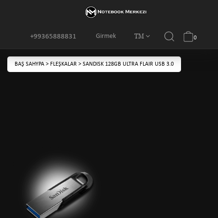
TM
Girmek
+99365888831
0
BAŞ SAHYPA
>
FLEŞKALAR
>
SANDISK 128GB ULTRA FLAIR USB 3.0