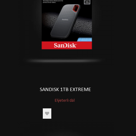
SANDISK 1TB EXTREME
Elýeterli däl