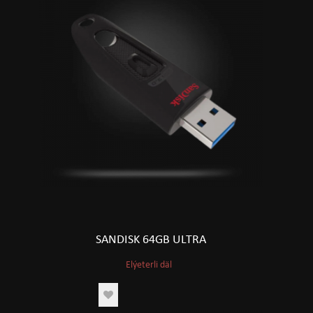
SANDISK 64GB ULTRA
Elýeterli däl