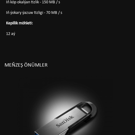
Iň köp okalýan tizlik - 150 MB / s
Iň ýokary ýazuw tizligi - 70 MB / s
Kepillik möhleti:
12 aý
MEŇZEŞ ÖNÜMLER