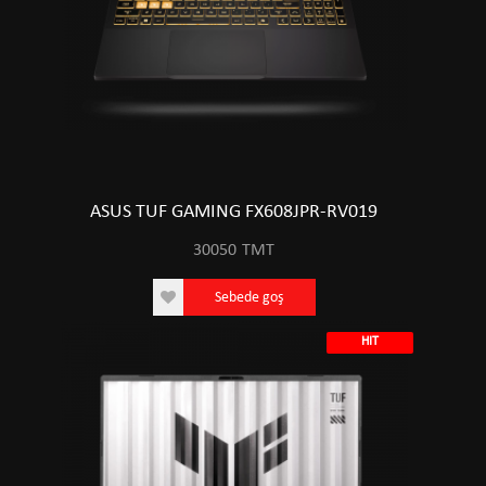
ASUS TUF GAMING FX608JPR-RV019
30050
TMT
Sebede goş
HIT