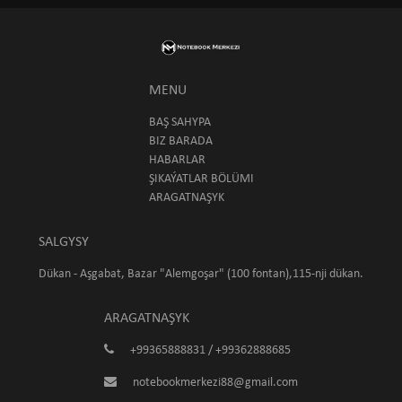
MENU
BAŞ SAHYPA
BIZ BARADA
HABARLAR
ŞIKAÝATLAR BÖLÜMI
ARAGATNAŞYK
SALGYSY
Dükan - Aşgabat, Bazar "Alemgoşar" (100 fontan),115-nji dükan.
ARAGATNAŞYK
+99365888831 / +99362888685
notebookmerkezi88@gmail.com