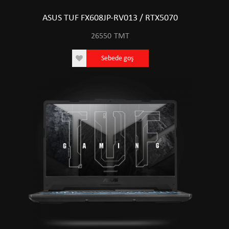
ASUS TUF FX608JP-RV013 / RTX5070
26550
TMT
Sebede goş