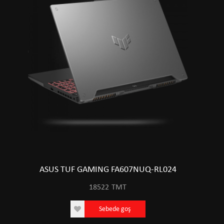
ASUS TUF GAMING FA607NUQ-RL024
18522
TMT
Sebede goş