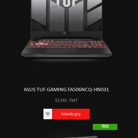
ASUS TUF GAMING FA506NCQ-HN031
15745
TMT
Sebede goş
TÄZE