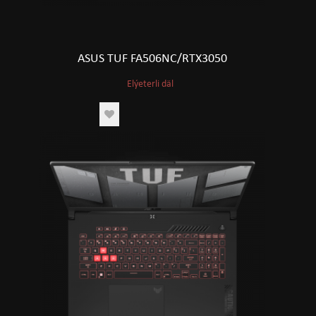
ASUS TUF FA506NC/RTX3050
Elýeterli däl