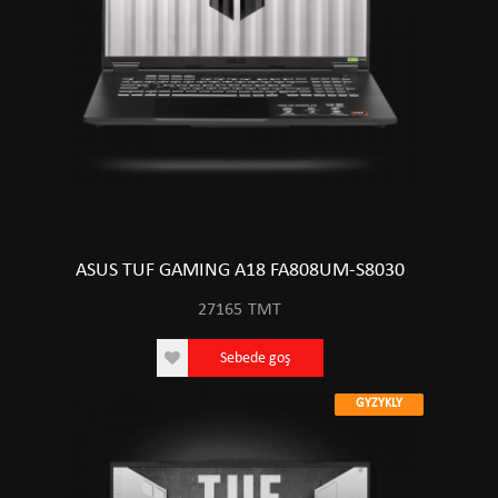
ASUS TUF GAMING A18 FA808UM-S8030
27165
TMT
Sebede goş
GYZYKLY