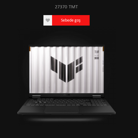
27370
TMT
Sebede goş