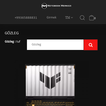
TM
Girmek
+99365888831
0
GÖZLEG
Gözleg :
tuf