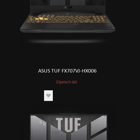
ASUS TUF FX707VJ-HX006
Elýeterli däl