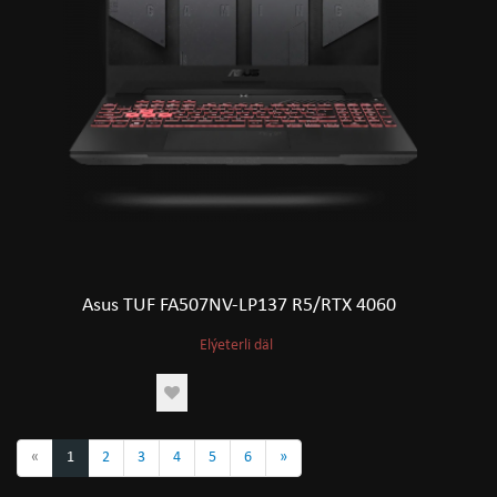
Asus TUF FA507NV-LP137 R5/RTX 4060
Elýeterli däl
«
1
2
3
4
5
6
»