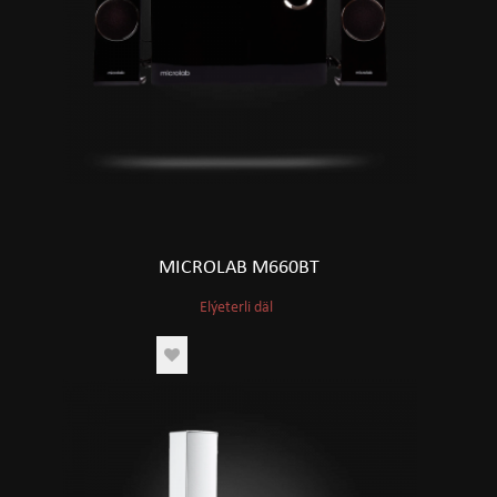
MICROLAB M660BT
Elýeterli däl