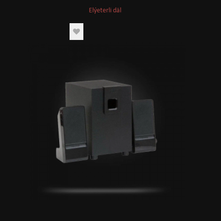
Elýeterli däl