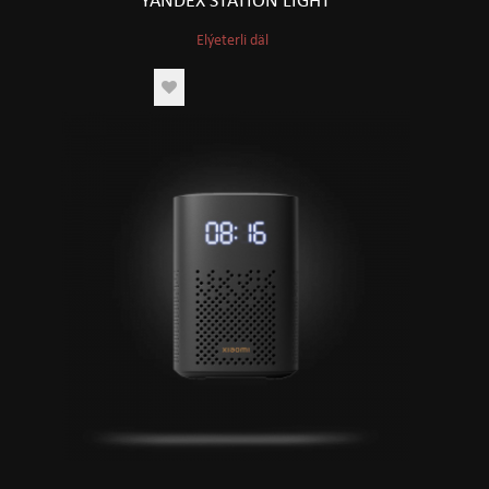
YANDEX STATION LIGHT
Elýeterli däl