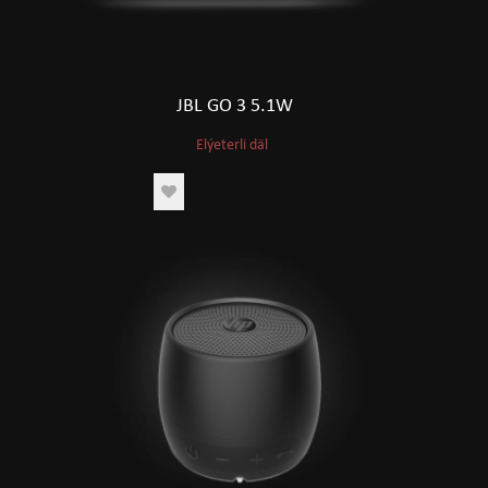
JBL GO 3 5.1W
Elýeterli däl