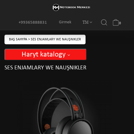
TM
Girmek
+99365888831
0
BAŞ SAHYPA
>
SES ENJAMLARY WE NAUŞNIKLER
Haryt katalogy
SES ENJAMLARY WE NAUŞNIKLER