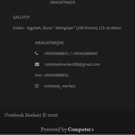
ARAGATNAŞYK
SALGYSY
Dükan - Aşgabat, Bazar "Alemgoşar" (100 fontan),115-nji dükan.
ARAGATNAŞYK
+99365888831 / +99362888685
notebookmerkezi88@gmail.com
imo: +99365888831
notebook_merkezi
Notebook Merkezi © 2026
Powered by
Computer+