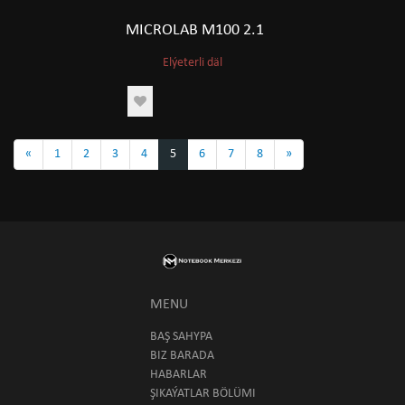
MICROLAB M100 2.1
Elýeterli däl
«
1
2
3
4
5
6
7
8
»
MENU
BAŞ SAHYPA
BIZ BARADA
HABARLAR
ŞIKAÝATLAR BÖLÜMI