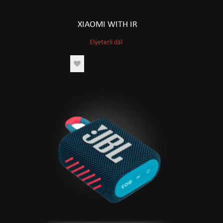
XIAOMI WITH IR
Elýeterli däl