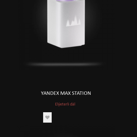
YANDEX MAX STATION
Elýeterli däl