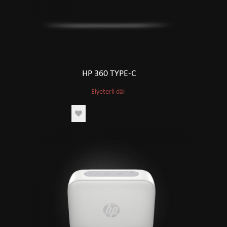
HP 360 TYPE-C
Elýeterli däl