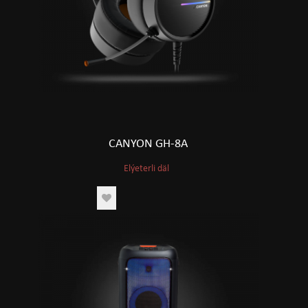
CANYON GH-8A
Elýeterli däl