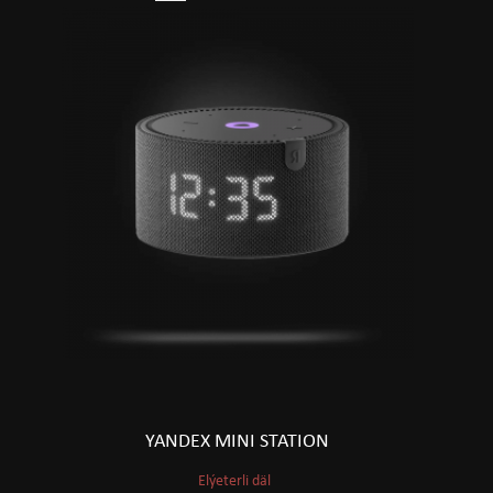
YANDEX MINI STATION
Elýeterli däl