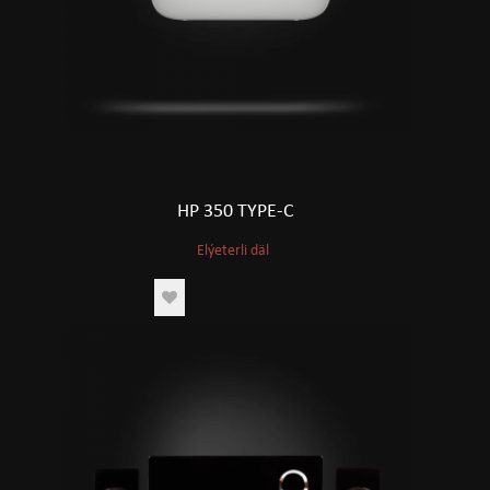
HP 350 TYPE-C
Elýeterli däl