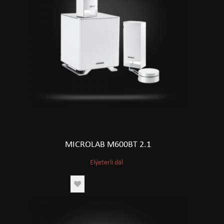
MICROLAB M600BT 2.1
Elýeterli däl