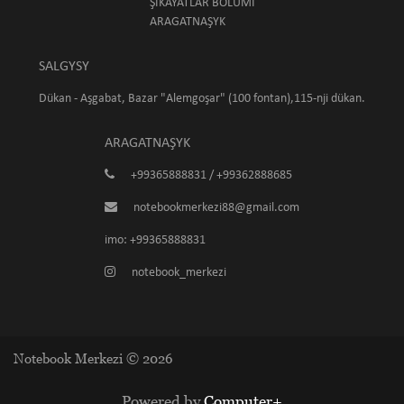
ŞIKAÝATLAR BÖLÜMI
ARAGATNAŞYK
SALGYSY
Dükan - Aşgabat, Bazar "Alemgoşar" (100 fontan),115-nji dükan.
ARAGATNAŞYK
+99365888831 / +99362888685
notebookmerkezi88@gmail.com
imo: +99365888831
notebook_merkezi
Notebook Merkezi © 2026
Powered by
Computer+