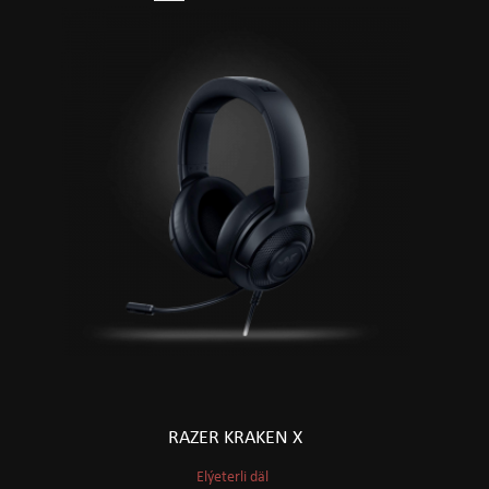
RAZER KRAKEN X
Elýeterli däl