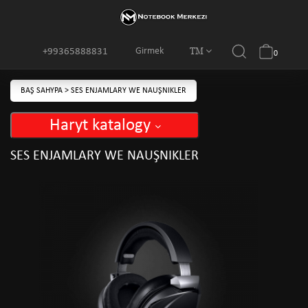
TM
Girmek
+99365888831
0
BAŞ SAHYPA
>
SES ENJAMLARY WE NAUŞNIKLER
Haryt katalogy
SES ENJAMLARY WE NAUŞNIKLER