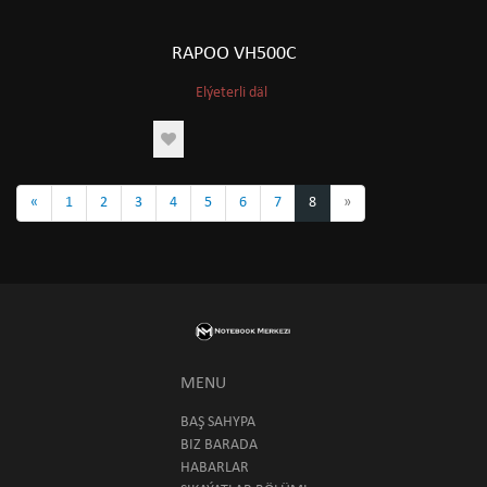
RAPOO VH500C
Elýeterli däl
«
1
2
3
4
5
6
7
8
»
MENU
BAŞ SAHYPA
BIZ BARADA
HABARLAR