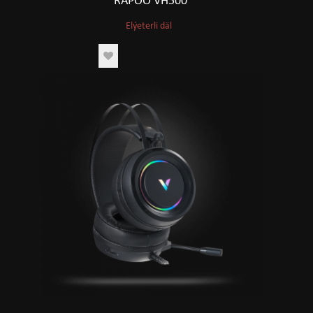
RAPOO VH500
Elýeterli däl