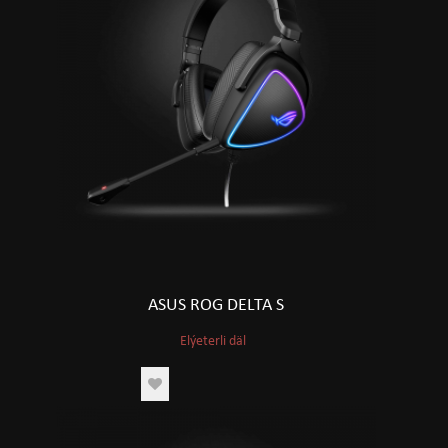
ASUS ROG DELTA S
Elýeterli däl