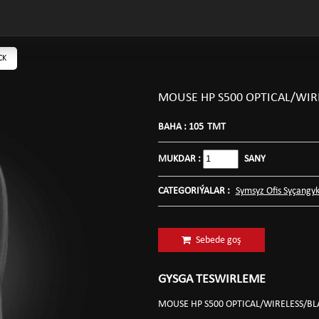
CK
MOUSE HP S500 OPTICAL/WIR
BAHA :
105
TMT
MUKDAR :
SANY
CATEGORIÝALAR :
Symsyz Ofis Syçangyk
Sebede goş
GYSGA TESWIRLEME
MOUSE HP S500 OPTICAL/WIRELESS/BL