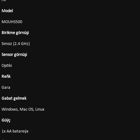
HP
Model
MOUHS500
Birikme görnüşi
Simsiz (2.4 GHz)
Sensor görnüşi
Optiki
Reňk
Gara
Gabat gelmek
Windows, Mac OS, Linux
Güýç
1x AA batareýa