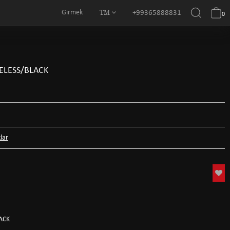
TM
Girmek
+99365888831
0
ELESS/BLACK
lar
ACK