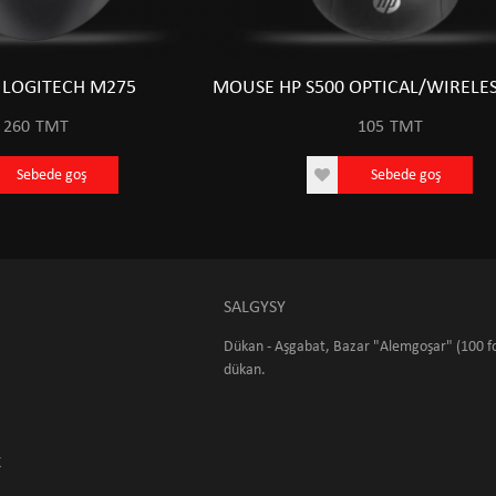
LOGITECH M275
MOUSE HP S500 OPTICAL/WIRELE
260
TMT
105
TMT
Sebede goş
Sebede goş
SALGYSY
Dükan - Aşgabat, Bazar "Alemgoşar" (100 fo
dükan.
K