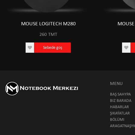
MOUSE LOGITECH M280
MOUSE 
260
TMT
Sebede goş
MENU
BAŞ SAHYPA
BIZ BARADA
HABARLAR
ŞIKAÝATLAR
BÖLÜMI
ARAGATNAŞY