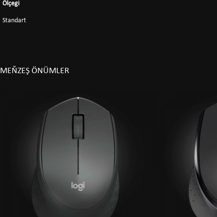
Ölçegi
Standart
MEŇZEŞ ÖNÜMLER