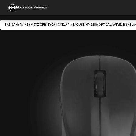
BAŞ SAHYPA
>
SYMSYZ OFIS SYÇANGYKLAR
>
MOUSE HP S500 OPTICAL/WIRELESS/BLA