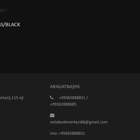
SS/BLACK
ARAGATNAŞYK
ntan),115-nji
+99365888831 /
+99362888685
notebookmerkezi88@gmail.com
imo: +99365888831