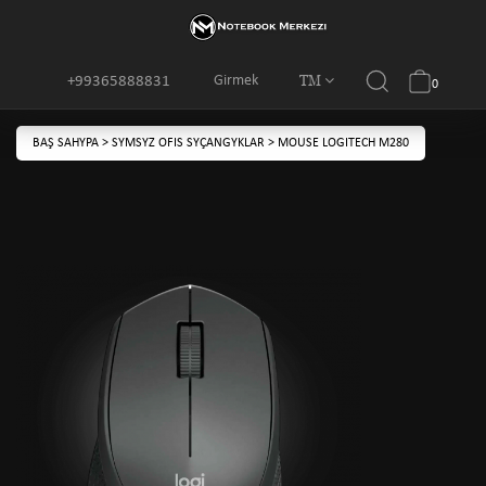
TM
Girmek
+99365888831
0
BAŞ SAHYPA
>
SYMSYZ OFIS SYÇANGYKLAR
>
MOUSE LOGITECH M280