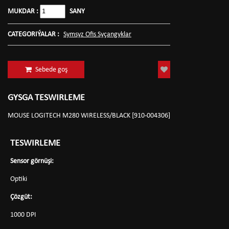
MUKDAR :
SANY
CATEGORIÝALAR :
Symsyz Ofis Syçangyklar
Sebede goş
GYSGA TESWIRLEME
MOUSE LOGITECH M280 WIRELESS/BLACK [910-004306]
TESWIRLEME
Sensor görnüşi:
Optiki
Çözgüt:
1000 DPI