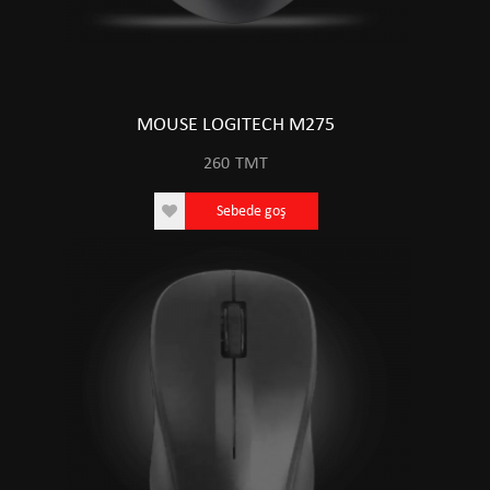
MOUSE LOGITECH M275
260
TMT
Sebede goş