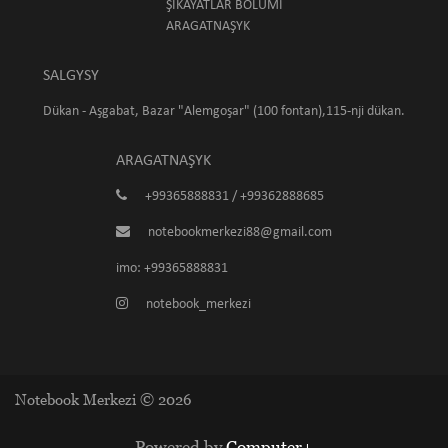
ŞIKAÝATLAR BÖLÜMI
ARAGATNAŞYK
SALGYSY
Dükan - Aşgabat, Bazar "Alemgoşar" (100 fontan),115-nji dükan.
ARAGATNAŞYK
+99365888831 / +99362888685
notebookmerkezi88@gmail.com
imo: +99365888831
notebook_merkezi
Notebook Merkezi © 2026
Powered by
Computer+