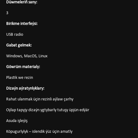
Düwmeleriň sany:
3
Birikme interfeýsi:
USB radio
Gabat gelmek:
Windows, MacOS, Linux
Göwrüm materialy:
Plastik we rezin
Dizaýn aýratynlyklary:
Rahat ulanmak üçin rezinli aýlaw çarhy
Oýlap tapyjy dizaýn ygtybarly tutuşy üpjün edýär
Asuda işleýiş
Köpugurlylyk – islendik ýüz üçin amatly