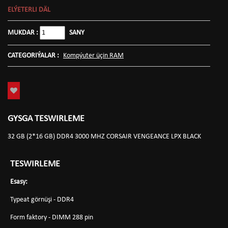
ELÝETERLI DÄL
MUKDAR :
SANY
CATEGORIÝALAR :
Kompýuter üçin RAM
GYSGA TESWIRLEME
32 GB (2*16 GB) DDR4 3000 MHZ CORSAIR VENGEANCE LPX BLACK
TESWIRLEME
Esasy:
Typeat görnüşi - DDR4
Form faktory - DIMM 288 pin