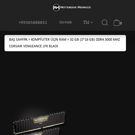
TM
Girmek
+99365888831
0
BAŞ SAHYPA
>
KOMPÝUTER ÜÇIN RAM
>
32 GB (2*16 GB) DDR4 3000 MHZ
CORSAIR VENGEANCE LPX BLACK