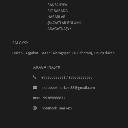
BAŞ SAHYPA
BIZ BARADA
HABARLAR
ŞIKAÝATLAR BÖLÜMI
ARAGATNAŞYK
SALGYSY
Dükan - Aşgabat, Bazar "Alemgoşar" (100 fontan),115-nji dükan.
ARAGATNAŞYK
+99365888831 / +99362888685
notebookmerkezi88@gmail.com
imo: +99365888831
notebook_merkezi