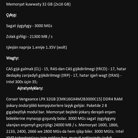
Memoryat kuwwaty 32 GB (2x16 GB)
Çykyş:
Sagat ýygylygy - 3000 MGs
Zolak giňligi - 21300 MB / s
Işleýän naprýa 1.eniýe 1.35V (wolt)
Wagty:
CAS gijä galmak (CL) - 15, RAS-dan CAS gijikdirilmegi (tRCD) - 17, hatar
deslapky zarýadyň gijikdirilmegi (tRP) - 17, hatar işjeň wagt (tRAS) -
Intel 300s üçin 35;
Aýratynlyklary:
Corsair Vengeance LPX 32GB [CMK16GX4M2B3000C15] DDR4 RAM
ýokary öndürijilikli kompýuterlere laýyk gelýär. Paketde 2 8
gigabaýtlyk modul bar. Memoryat beýleki ýokary derejeli enjam
böleklerine mynasyp goşundy bolar. 3000 MGs sagat ýygylygyny
ulanýan enjamyň geçirijiligi 24000 MB / s. Memoryat 1600, 1866,
2133, 2400, 2666 we 2800 MGs-da hem işläp biler. 3000 MGts. Intel