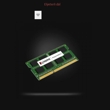
Elýeterli däl