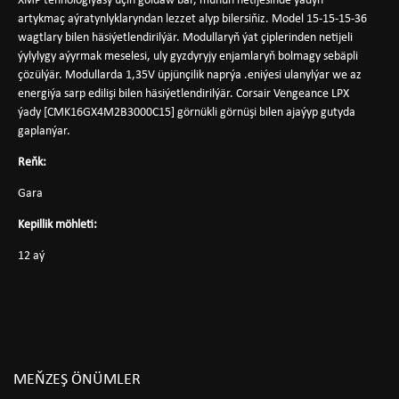
XMP tehnologiýasy üçin goldaw bar, munuň netijesinde ýadyň
artykmaç aýratynlyklaryndan lezzet alyp bilersiňiz. Model 15-15-15-36
wagtlary bilen häsiýetlendirilýär. Modullaryň ýat çiplerinden netijeli
ýylylygy aýyrmak meselesi, uly gyzdyryjy enjamlaryň bolmagy sebäpli
çözülýär. Modullarda 1,35V üpjünçilik naprýa .eniýesi ulanylýar we az
energiýa sarp edilişi bilen häsiýetlendirilýär. Corsair Vengeance LPX
ýady [CMK16GX4M2B3000C15] görnükli görnüşi bilen ajaýyp gutyda
gaplanýar.
Reňk:
Gara
Kepillik möhleti:
12 aý
MEŇZEŞ ÖNÜMLER