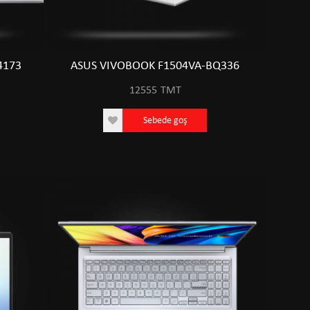
4173
ASUS VIVOBOOK F1504VA-BQ336
12555
TMT
Sebede goş