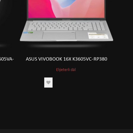
605VA-
ASUS VIVOBOOK 16X K3605VC-RP380
Elýeterli däl