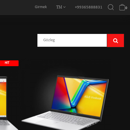
TM
Girmek
+99365888831
0
HIT