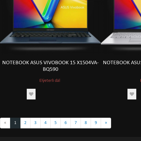
NOTEBOOK ASUS VIVOBOOK 15 X1504VA-
NOTEBOOK ASUS
BQ590
Elýeterli däl
«
1
2
3
4
5
6
7
8
9
»