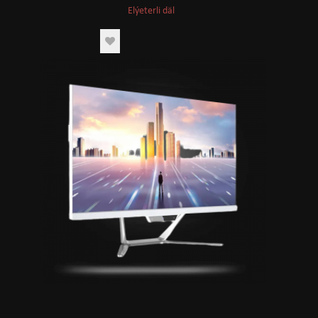
Elýeterli däl