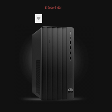
Elýeterli däl