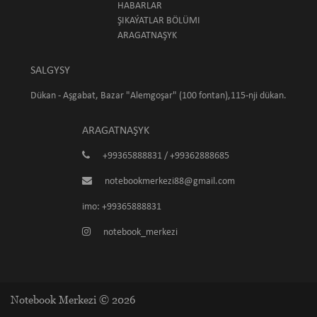
HABARLAR
ŞIKAÝATLAR BÖLÜMI
ARAGATNAŞYK
SALGYSY
Dükan - Aşgabat, Bazar "Alemgoşar" (100 fontan),115-nji dükan.
ARAGATNAŞYK
+99365888831 / +99362888685
notebookmerkezi88@gmail.com
imo: +99365888831
notebook_merkezi
Notebook Merkezi © 2026