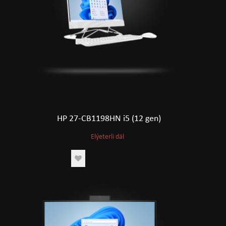
HP 27-CB1198HN i5 (12 gen)
Elýeterli däl