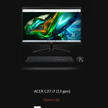
ACER C27 i7 (13 gen)
Elýeterli däl