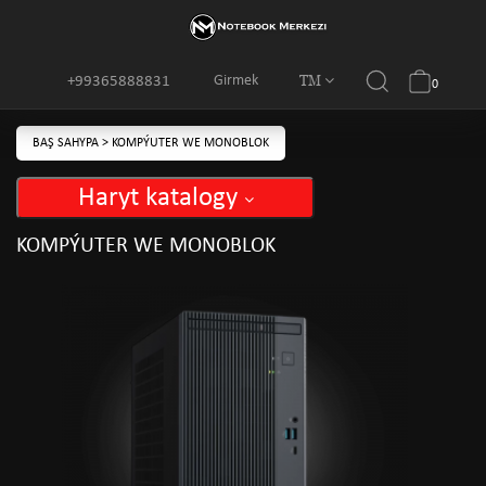
TM
Girmek
+99365888831
0
BAŞ SAHYPA
>
KOMPÝUTER WE MONOBLOK
Haryt katalogy
KOMPÝUTER WE MONOBLOK