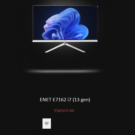
ENET E7162 i7 (13 gen)
Elýeterli däl