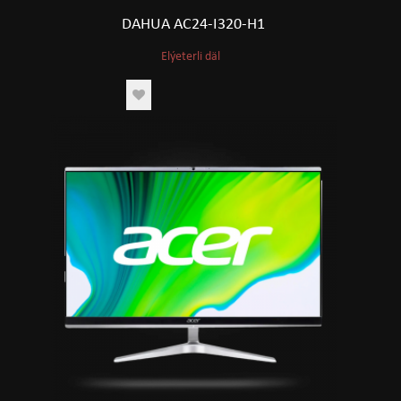
DAHUA AC24-I320-H1
Elýeterli däl