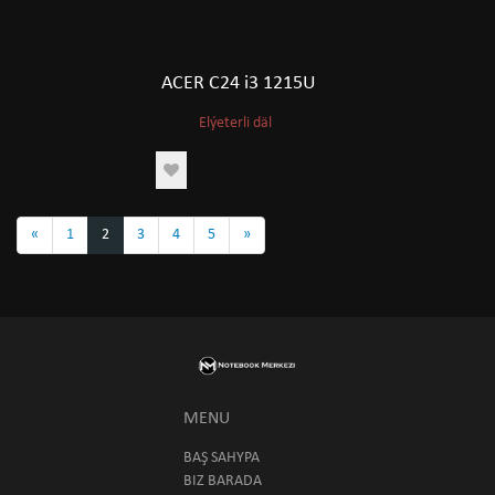
ACER C24 i3 1215U
Elýeterli däl
«
1
2
3
4
5
»
MENU
BAŞ SAHYPA
BIZ BARADA