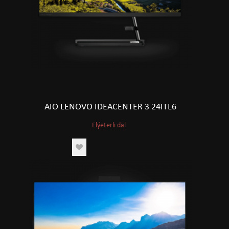
AIO LENOVO IDEACENTER 3 24ITL6
Elýeterli däl