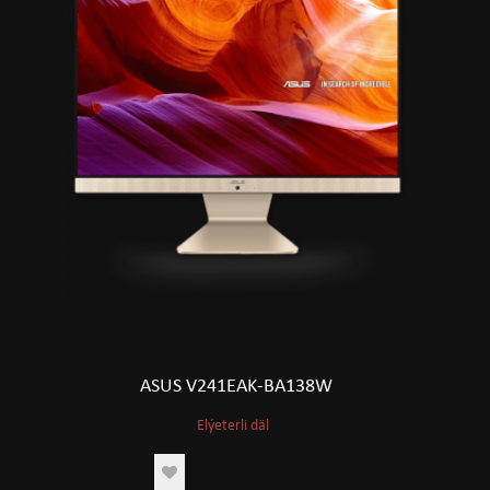
ASUS V241EAK-BA138W
Elýeterli däl