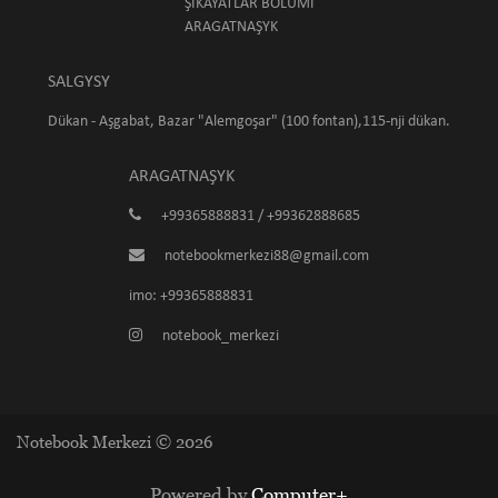
ŞIKAÝATLAR BÖLÜMI
ARAGATNAŞYK
SALGYSY
Dükan - Aşgabat, Bazar "Alemgoşar" (100 fontan),115-nji dükan.
ARAGATNAŞYK
+99365888831 / +99362888685
notebookmerkezi88@gmail.com
imo: +99365888831
notebook_merkezi
Notebook Merkezi © 2026
Powered by
Computer+