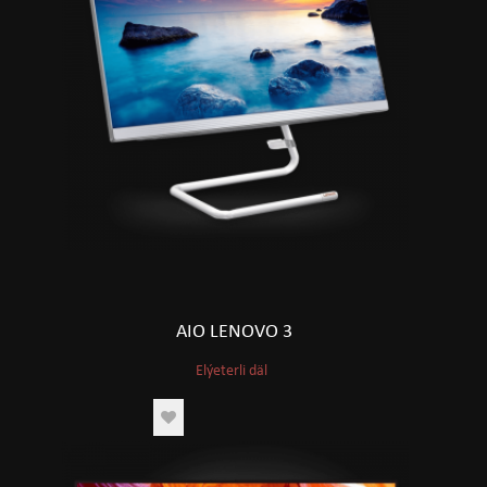
AIO LENOVO 3
Elýeterli däl