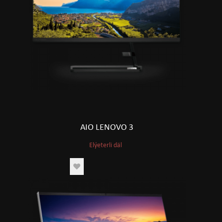
AIO LENOVO 3
Elýeterli däl