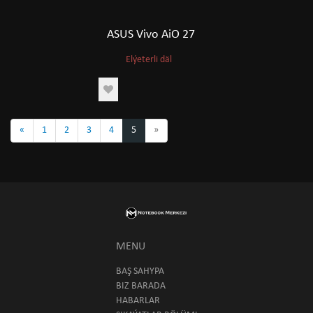
ASUS Vivo AiO 27
Elýeterli däl
«
1
2
3
4
5
»
MENU
BAŞ SAHYPA
BIZ BARADA
HABARLAR