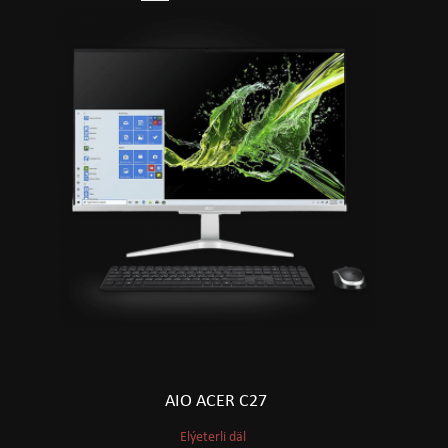
AIO ACER C27
Elýeterli däl