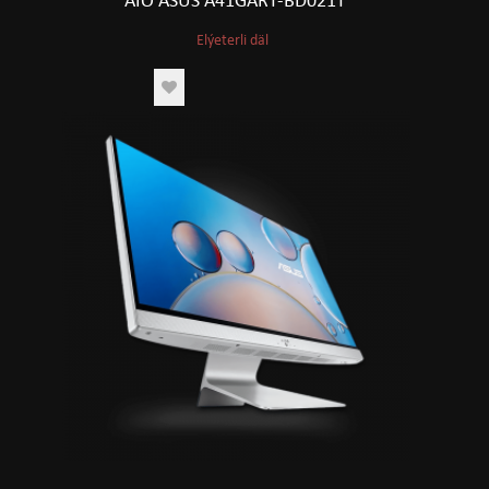
AIO ASUS A41GART-BD021T
Elýeterli däl