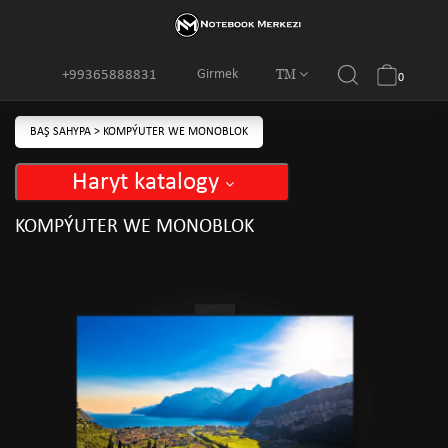
TM
Girmek
+99365888831
0
BAŞ SAHYPA
>
KOMPÝUTER WE MONOBLOK
Haryt katalogy
KOMPÝUTER WE MONOBLOK