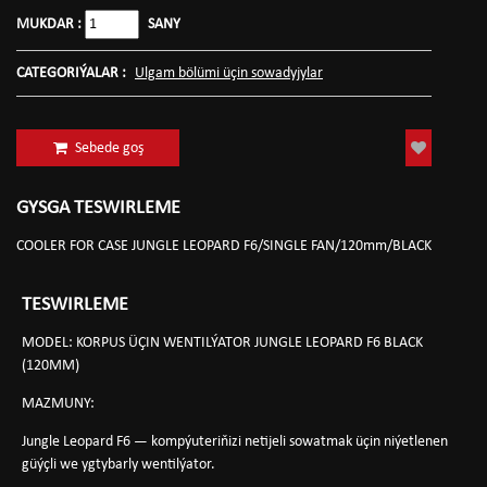
MUKDAR :
SANY
CATEGORIÝALAR :
Ulgam bölümi üçin sowadyjylar
Sebede goş
GYSGA TESWIRLEME
COOLER FOR CASE JUNGLE LEOPARD F6/SINGLE FAN/120mm/BLACK
TESWIRLEME
MODEL:
KORPUS ÜÇIN WENTILÝATOR JUNGLE LEOPARD F6 BLACK
(120MM)
MAZMUNY:
Jungle Leopard F6 — kompýuteriňizi netijeli sowatmak üçin niýetlenen
güýçli we ygtybarly wentilýator.