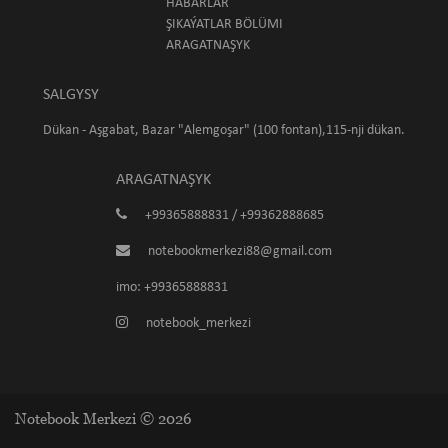
HABARLAR
ŞIKAÝATLAR BÖLÜMI
ARAGATNAŞYK
SALGYSY
Dükan - Aşgabat, Bazar "Alemgoşar" (100 fontan),115-nji dükan.
ARAGATNAŞYK
+99365888831 / +99362888685
notebookmerkezi88@gmail.com
imo: +99365888831
notebook_merkezi
Notebook Merkezi © 2026