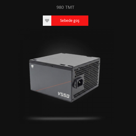
980
TMT
Sebede goş