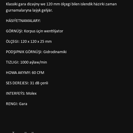
Klassiki gara dizaýny we 120 mm ölçegi bilen islendik häzirki zaman
gurnamalaryna laýyk gelýär.
HÄSIÝETNAMALARY:
GÖRNÜŞI:
Korpus üçin wentilýator
ÖLÇEGI:
120 x 120 x 25 mm
PODŞIPNIK GÖRNÜŞI:
Gidrodinamiki
TIZLIGI:
1000 aýlaw/min
HOWA AKYMY:
60 CFM
SES DEREJESI:
31 dB çenli
INTERFEÝS:
Molex
RENGI:
Gara