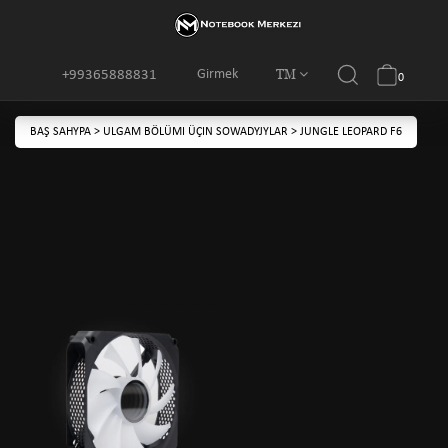
TM
Girmek
+99365888831
0
BAŞ SAHYPA
>
ULGAM BÖLÜMI ÜÇIN SOWADYJYLAR
>
JUNGLE LEOPARD F6