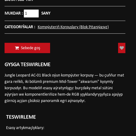
MUKDAR :
SANY
CATEGORIÝALAR :
Kompýuteriň Korpuslary (Blok Pitaniýasyz)
Sebede goş
GYSGA TESWIRLEME
Jungle Leopard AC-01 Black oýun kompýuter korpusy — bu çuňňur mat
gara reňkli, iki bölümli premium Mid-Tower "akwarium" kysymly
korpusdyr. Bu modeliň esasy aýratynlygy: burçdaky metal sütüni
aýyrýan we komponentleriňize hem-de RGB yşyklandyryşyňyza ajaýyp
görnüş açýan çbüksiz panoramik egri aýnasydyr.
TESWIRLEME
Esasy artykmaçlyklary: