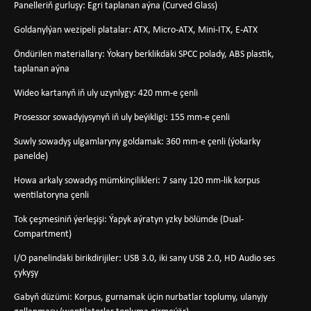
Panelleriň gurluşy: Egri taplanan aýna (Curved Glass)
Goldanylýan wezipeli platalar: ATX, Micro-ATX, Mini-ITX, E-ATX
Öndürilen materiallary: Ýokary berklikdäki SPCC polady, ABS plastik,
taplanan aýna
Wideo kartanyň iň uly uzynlygy: 420 mm-e çenli
Prosessor sowadyjysynyň iň uly beýikligi: 155 mm-e çenli
Suwly sowadyş ulgamlaryny goldamak: 360 mm-e çenli (ýokarky
panelde)
Howa arkaly sowadyş mümkinçilikleri: 7 sany 120 mm-lik korpus
wentilatoryna çenli
Tok çeşmesiniň ýerleşişi: Ýapyk aýratyn yzky bölümde (Dual-
Compartment)
I/O panelindäki birikdirijiler: USB 3.0, iki sany USB 2.0, HD Audio ses
çykyşy
Gabyň düzümi: Korpus, gurnamak üçin nurbatlar toplumy, ulanyjy