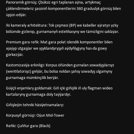
Panoramik görnüş: Çbüksiz egri taplanan aýna, artykmaç
çäklendirmeleriz şassiniň komponentlerini 360 graduslyk görnüş bilen
üpjün edýär.
Iki kameraly arhitektura: Tok çeşmesi (BP) we kabeller aýratyn yzky
bölümde gizlenip, gurnamanyň estetikasyny we tämizligini saklaýar.
Premium gara reňk: Mat gara polat islendik komponentler bilen
ajaýyp utgaşýar we yşyklandyryşyň aýdyňlygyny has-da gowy
görkezýär.
Kastomizasiýa erkinligi: Korpus öňünden gurnalan sowadyjylarsyz
(wentilatorsyz) gelýär, bu bolsa noldan şahsy sowadyş ulgamyny
gurnamaga mümkinçilik berýär.
Güýçli enjamlary goldamak: Giň içki giňişlik iň uly flagman wideo
kartalaryny gurnamaga doly taýýardyr.
Giňişleýin tehniki häsiýetnamalary:
Korpusyň görnüşi: Oýun Mid-Tower
Reňki: Çuňňur gara (Black)