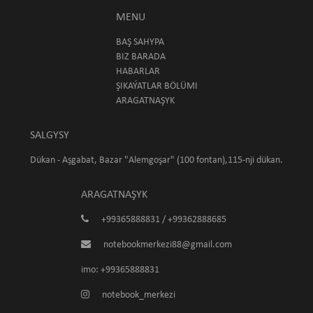
MENU
BAŞ SAHYPA
BIZ BARADA
HABARLAR
ŞIKAÝATLAR BÖLÜMI
ARAGATNAŞYK
SALGYSY
Dükan - Aşgabat, Bazar "Alemgoşar" (100 fontan),115-nji dükan.
ARAGATNAŞYK
+99365888831 / +99362888685
notebookmerkezi88@gmail.com
imo: +99365888831
notebook_merkezi