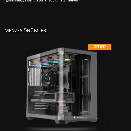
gollanmasy (wentilatorlar topluma girmeýär).
MEŇZEŞ ÖNÜMLER
GYZYKLY