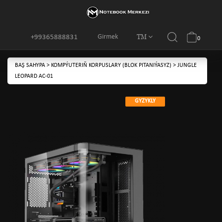
TM
Girmek
+99365888831
0
BAŞ SAHYPA
>
KOMPÝUTERIŇ KORPUSLARY (BLOK PITANIÝASYZ)
>
JUNGLE
LEOPARD AC-01
GYZYKLY