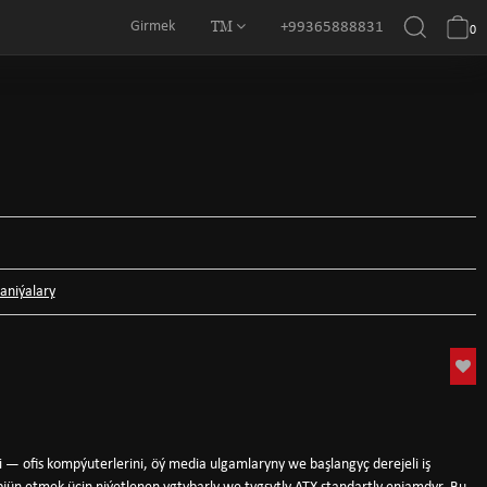
TM
Girmek
+99365888831
0
aniýalary
— ofis kompýuterlerini, öý media ulgamlaryny we başlangyç derejeli iş