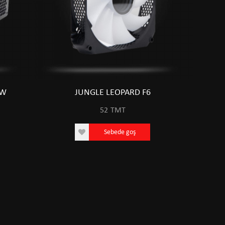
0W
JUNGLE LEOPARD F6
52
TMT
Sebede goş