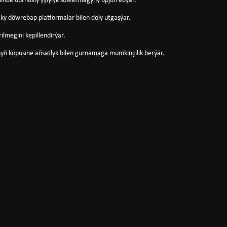
esinde durnukly ýylylyk sowatmagyny üpjün edýär.
ky döwrebap platformalar bilen doly utgaşýar.
ilmegini kepillendirýär.
yň köpüsine aňsatlyk bilen gurnamaga mümkinçilik berýär.