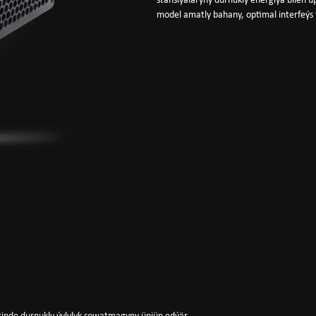
stansiýalaryny durnukly energiýa bilen ü
model amatly bahany, optimal interfeý