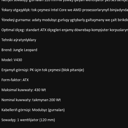
Netijeli sowadyş
: gurnalan 120 mm-lik ýuwaş işleýän wentilýator pes ses derej
Ýokary utgaşyklyk
: tok çeşmesi Intel Core we AMD prosessorlarynyň binýadynda
Ýönekeý gurnama
: adaty modulsyz gurluşy ygtybarly galtaşmany we çalt birikdir
Optimal ölçeg
: standart ATX ölçegleri enjamy döwrebap kompýuter korpuslaryn
Tehniki aýratynlyklary
Brend
: Jungle Leopard
Model
: V430
Enjamyň görnüşi
: PK üçin tok çeşmesi (blok pitaniýe)
Form-faktor
: ATX
Maksimal kuwwaty
: 430 Wt
Nominal kuwwaty
: takmynan 200 Wt
Kabelleriň görnüşi
: Modulsyz (gurnalan)
Sowadyş
: 1 wentilýator (120 mm)