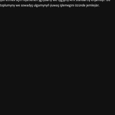
pjün etmek üçin niýetlenen ygtybarly we tygşytly ATX standartly enjamdyr. Bu
s toplumyny we sowadyş ulgamynyň ýuwaş işlemegini özünde jemleýär.