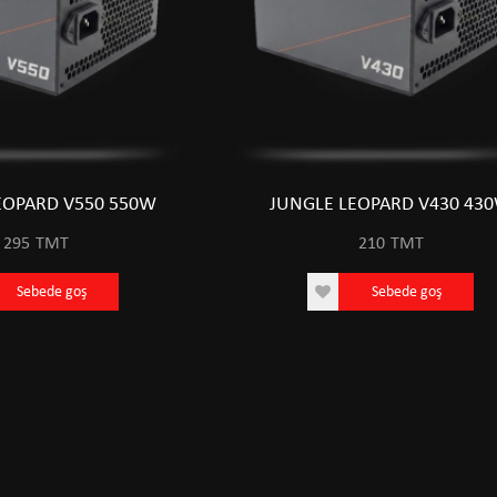
EOPARD V550 550W
JUNGLE LEOPARD V430 43
295
TMT
210
TMT
Sebede goş
Sebede goş