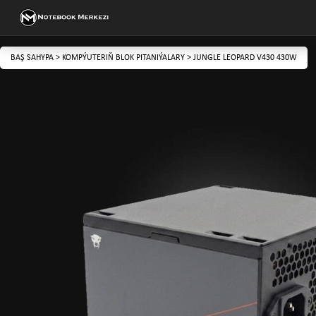
BAŞ SAHYPA
>
KOMPÝUTERIŇ BLOK PITANIÝALARY
>
JUNGLE LEOPARD V430 430W