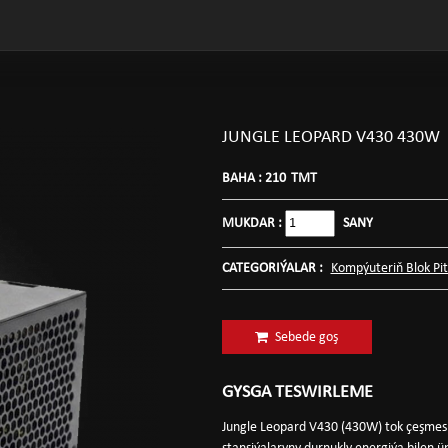
JUNGLE LEOPARD V430 430W
BAHA :
210
TMT
MUKDAR :
SANY
CATEGORIÝALAR :
Kompýuteriň Blok Pit
Sebede goş
GYSGA TESWIRLEME
Jungle Leopard V430 (430W) tok çeşmesi 