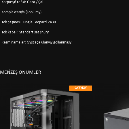
Korpusyň reňki
: Gara / Çal
Komplektasiýa (Toplumy)
Tok çeşmesi
: Jungle Leopard V430
Tok kabeli
: Standart set şnury
Resminamalar
: Gysgaça ulanyjy gollanmasy
MEŇZEŞ ÖNÜMLER
GYZYKLY